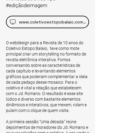
#ediçãodeimagem
www.coletivoestopobalaio.com.br
O webdesign para a Revista de 10 anos do
Coletivo Estopo Balaio, teve como mote
principal criar um storytelling no formato de
revista eletrônica interativa. Fomos
conversando sobre as características de
cada capítulo e levantando elementos
gráficos que poderiam complementar a ideia
de cada pedaço desse mosaico. Para o
coletivo é vital a relação que estabelecem
com o Jd. Romano. O resultado é esse site
lúdico e diverso com bastante elementos
dinâmicos e interativos, que mexem, rolam e
pulam com o clique de quem visita.
A primeira sessão “Uma década” reúne
depoimentos de moradores do Jd. Romano e
as suas relações com o coletivo. A cor verde e