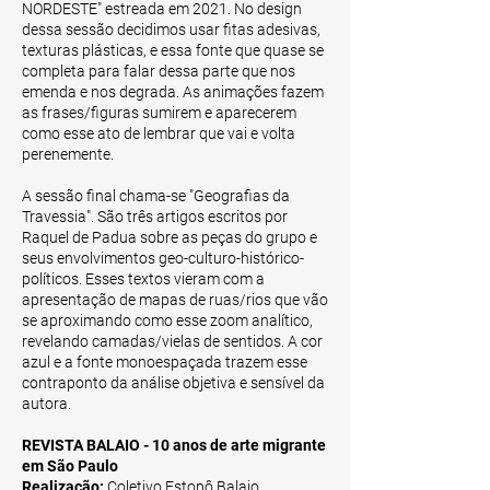
NORDESTE" estreada em 2021. No design
dessa sessão decidimos usar fitas adesivas,
texturas plásticas, e essa fonte que quase se
completa para falar dessa parte que nos
emenda e nos degrada. As animações fazem
as frases/figuras sumirem e aparecerem
como esse ato de lembrar que vai e volta
perenemente.
A sessão final chama-se "Geografias da
Travessia". São três artigos escritos por
Raquel de Padua sobre as peças do grupo e
seus envolvimentos geo-culturo-histórico-
políticos. Esses textos vieram com a
apresentação de mapas de ruas/rios que vão
se aproximando como esse zoom analítico,
revelando camadas/vielas de sentidos. A cor
azul e a fonte monoespaçada trazem esse
contraponto da análise objetiva e sensível da
autora.
REVISTA BALAIO - 10 anos de arte migrante
em São Paulo
Realização:
Coletivo Estopô Balaio