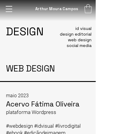
Arthur Moura Campos
DESIGN
id visual
design editorial
web design
social media
WEB DESIGN
maio 2023
Acervo Fátima Oliveira
plataforma Wordpress
#webdesign #idvisual #livrodigital
#ebook #ediçãodeimagem