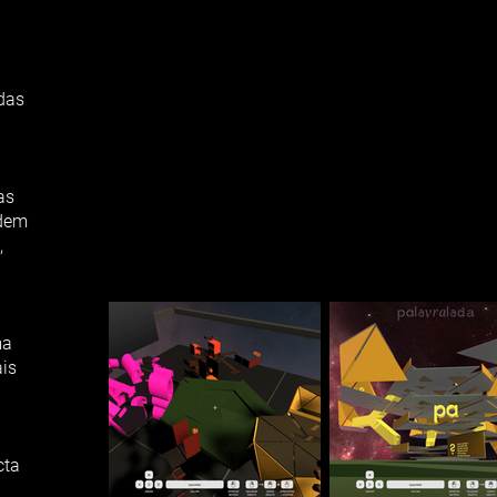
 das
as
odem
,
ma
is
cta