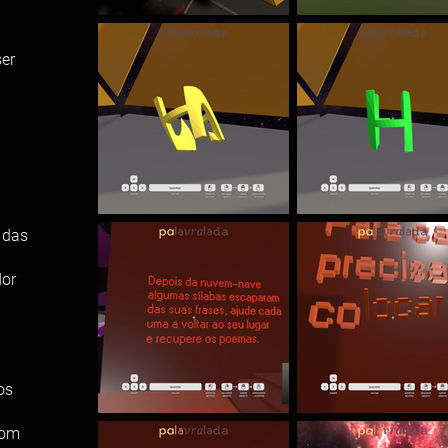
ser
 das
dor
os
com