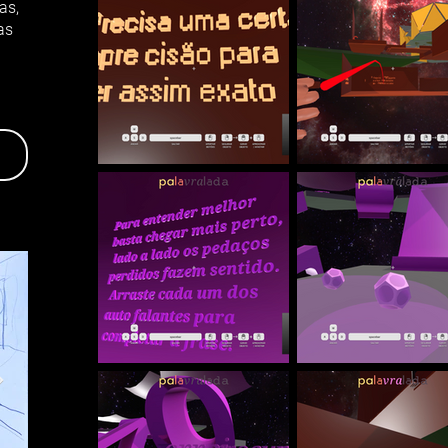
as,
as