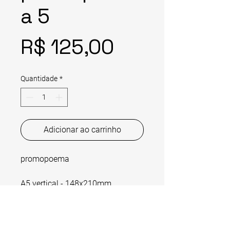
a 5
Preço
R$ 125,00
Quantidade
*
Adicionar ao carrinho
promopoema 
A5 vertical - 148x210mm
Colagem manual de impressos e 
papelão sobre papel cartão 120g
Moldura de caixa alta branca 